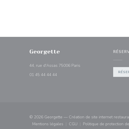
Georgette
RÉSER
((ouvre une nouvelle fenêtr
44, rue d'Assas 75006 Paris
RÉSE
01 45 44 44 44
© 2026 Georgette — Création de site internet restaur
Mentions légales
CGU
Politique de protection 
((ouvre une nouvelle fenêtre))
((ouvre une nouvelle fenêtre)