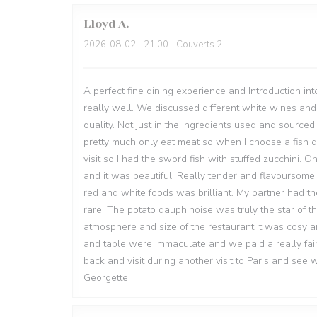
Lloyd
A
2026-08-02
- 21:00 - Couverts 2
A perfect fine dining experience and Introduction in
really well. We discussed different white wines a
quality. Not just in the ingredients used and source
pretty much only eat meat so when I choose a fish dis
visit so I had the sword fish with stuffed zucchini.
and it was beautiful. Really tender and flavoursome.
red and white foods was brilliant. My partner had th
rare. The potato dauphinoise was truly the star of t
atmosphere and size of the restaurant it was cosy an
and table were immaculate and we paid a really fair
back and visit during another visit to Paris and see
Georgette!