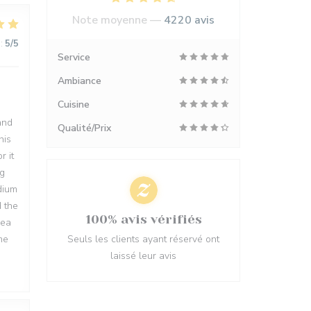
Note moyenne —
4220 avis
:
5
/5
Service
Ambiance
Cuisine
and
Qualité/Prix
his
r it
ng
dium
d the
100% avis vérifiés
rea
me
Seuls les clients ayant réservé ont
laissé leur avis