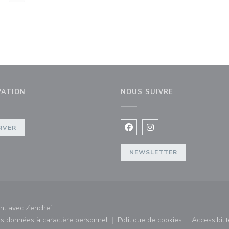
VATION
NOUS SUIVRE
e))
RVER
Facebook ((ouvre une nouvel
Instagram ((ouvre une 
NEWSLETTER
((ouvre une nouvelle fenêtre))
ant avec
Zenchef
des données à caractère personnel
Politique de cookies
Accessibilit
)
((ouvre une nouvelle fenêtre))
((ouvre une nouvelle fe
((ouv