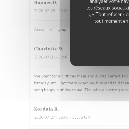
analyser votre navi
Hugues
D
les réseaux sociaux)
2026-07-28
- 13:00 - Couverts 2
», « Tout refuser »
tout moment en c
Accueil très sympathique, lieu agréable y compris en
Charlotte
W
2026-07-31
- 19:45 - Couverts 2
We went for a birthday meal and it was perfect. Foo
birthday until I got there when my husband told th
sang happy birthday to me. The whole evening was 
Kordula
R
2026-07-27
- 19:00 - Couverts 4