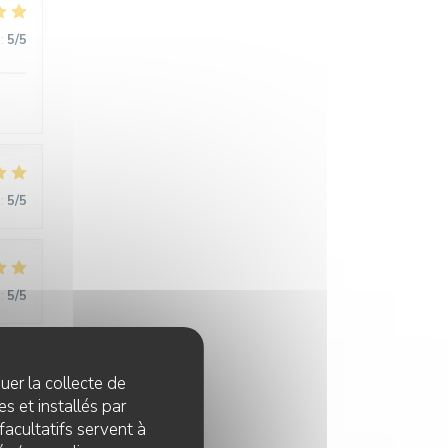
:
5
/5
:
5
/5
:
5
/5
quer la collecte de
:
5
/5
s et installés par
facultatifs servent à