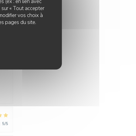
s (ex : en lien avec
z sur « Tout accepter
:
4
/5
modifier vos choix à
es pages du site.
:
5
/5
:
5
/5