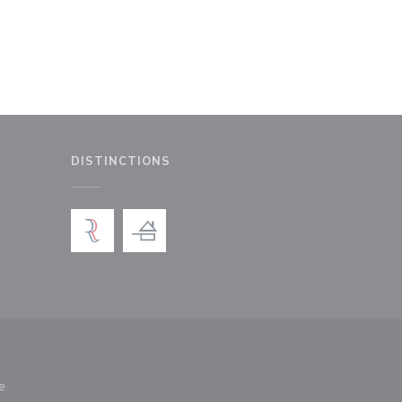
DISTINCTIONS
le fenêtre))
nouvelle fenêtre))
e
nêtre))
re une nouvelle fenêtre))