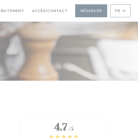
RE UNE NOUVELLE FENÊTRE))
((OUVRE UNE NOUVELLE FENÊTRE))
CRUTEMENT
ACCÈS/CONTACT
RÉSERVER
FR
4.7
/5