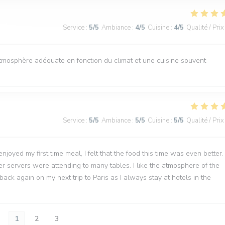
Service
:
5
/5
Ambiance
:
4
/5
Cuisine
:
4
/5
Qualité / Prix
atmosphère adéquate en fonction du climat et une cuisine souvent
Service
:
5
/5
Ambiance
:
5
/5
Cuisine
:
5
/5
Qualité / Prix
joyed my first time meal, I felt that the food this time was even better.
wer servers were attending to many tables. I like the atmosphere of the
back again on my next trip to Paris as I always stay at hotels in the
1
2
3