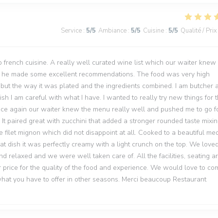
Service
:
5
/5
Ambiance
:
5
/5
Cuisine
:
5
/5
Qualité / Prix
to french cuisine. A really well curated wine list which our waiter knew
nd he made some excellent recommendations. The food was very high
d but the way it was plated and the ingredients combined. I am butcher 
h I am careful with what I have. I wanted to really try new things for t
 Once again our waiter knew the menu really well and pushed me to go fo
 It paired great with zucchini that added a stronger rounded taste mixi
e filet mignon which did not disappoint at all. Cooked to a beautiful me
hat dish it was perfectly creamy with a light crunch on the top. We love
d relaxed and we were well taken care of. All the facilities, seating a
 price for the quality of the food and experience. We would love to co
 what you have to offer in other seasons. Merci beaucoup Restaurant