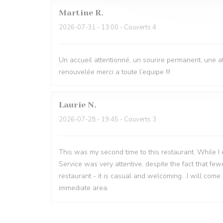
Martine
R
2026-07-31
- 13:00 - Couverts 4
Un accueil attentionné, un sourire permanent, une 
renouvelée merci a toute l’equipe !!!
Laurie
N
2026-07-28
- 19:45 - Couverts 3
This was my second time to this restaurant. While I en
Service was very attentive, despite the fact that fe
restaurant - it is casual and welcoming. .I will come 
immediate area.