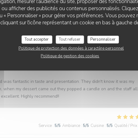
gation, mesurer l'audience du site, proposer des fonctionnalité
 ou afficher des publicités ou contenus personnalisés. Clique
Service
:
5
/5
Ambiance
:
4
/5
Cuisine
:
5
/5
Qualité / Prix
 ou « Personnaliser » pour gérer vos préférences. Vous pouvez 
liquant sur l'icône représentant un cookie en bas à gauche d
 raison de l'espace entre les tables, cuisine excellente. Bravo !
Tout accepter
Tout refuser
Personnaliser
Politique de protection des données à caractère personnel
Politique de gestion des cookies
Service
:
5
/5
Ambiance
:
5
/5
Cuisine
:
5
/5
Qualité / Prix
d was fantastic in taste and presentation. They didn't know it was my
em, when my dessert came out they popped a candle on and the staff all
excellent. Highly recommend!!
Service
:
5
/5
Ambiance
:
5
/5
Cuisine
:
5
/5
Qualité / Prix