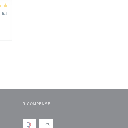
:
5
/5
RICOMPENSE
nestra))
uova finestra))