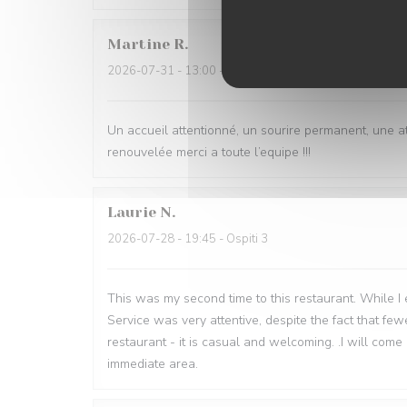
Martine
R
2026-07-31
- 13:00 - Ospiti 4
Un accueil attentionné, un sourire permanent, une 
renouvelée merci a toute l’equipe !!!
Laurie
N
2026-07-28
- 19:45 - Ospiti 3
This was my second time to this restaurant. While I en
Service was very attentive, despite the fact that fe
restaurant - it is casual and welcoming. .I will come 
immediate area.