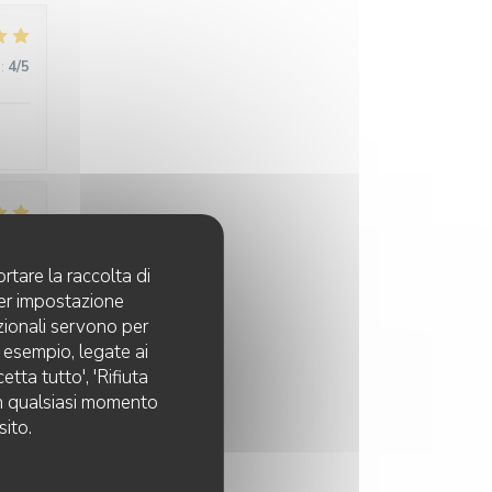
:
4
/5
:
5
/5
rtare la raccolta di
per impostazione
pzionali servono per
d esempio, legate ai
tta tutto', 'Rifiuta
 in qualsiasi momento
sito.
:
5
/5