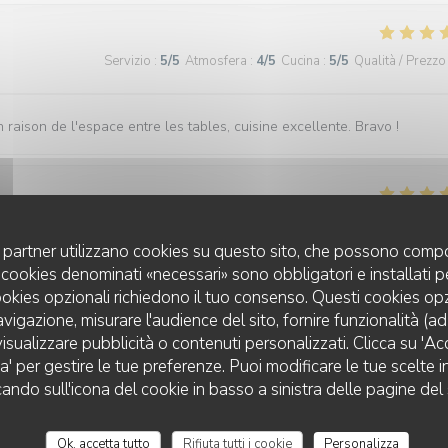
Servizio
:
5
/5
Atmosfera
:
4
/5
Cucina
:
5
/5
Qualità / Prezzo
 raison de l'espace entre les tables, cuisine excellente. Bravo !
Servizio
:
5
/5
Atmosfera
:
5
/5
Cucina
:
5
/5
Qualità / Prezzo
uoi partner utilizzano cookies su questo sito, che possono compo
 I cookies denominati «necessari» sono obbligatori e installati 
d was fantastic in taste and presentation. They didn't know it was my
cookies opzionali richiedono il tuo consenso. Questi cookies o
em, when my dessert came out they popped a candle on and the staff all
avigazione, misurare l'audience del sito, fornire funzionalità (a
excellent. Highly recommend!!
isualizzare pubblicità o contenuti personalizzati. Clicca su 'Acce
za' per gestire le tue preferenze. Puoi modificare le tue scelte
cando sull'icona del cookie in basso a sinistra delle pagine del 
Servizio
:
5
/5
Atmosfera
:
5
/5
Cucina
:
5
/5
Qualità / Prezzo
Ok, accetta tutto
Rifiuta tutti i cookie
Personalizza