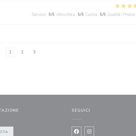
Servizio
:
5
/5
Atmosfera
:
5
/5
Cucina
:
5
/5
Qualità / Prezzo
1
2
3
TAZIONE
SEGUICI
OTA
Facebook ((apre una nuova fi
Instagram ((apre una n