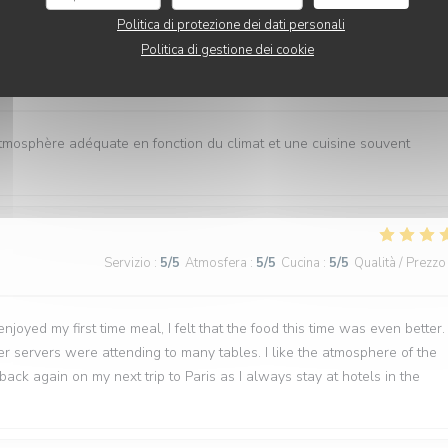
Politica di protezione dei dati personali
Politica di gestione dei cookie
Servizio
:
5
/5
Atmosfera
:
4
/5
Cucina
:
4
/5
Qualità / Prezzo
atmosphère adéquate en fonction du climat et une cuisine souvent
Servizio
:
5
/5
Atmosfera
:
5
/5
Cucina
:
5
/5
Qualità / Prezzo
joyed my first time meal, I felt that the food this time was even better.
wer servers were attending to many tables. I like the atmosphere of the
back again on my next trip to Paris as I always stay at hotels in the