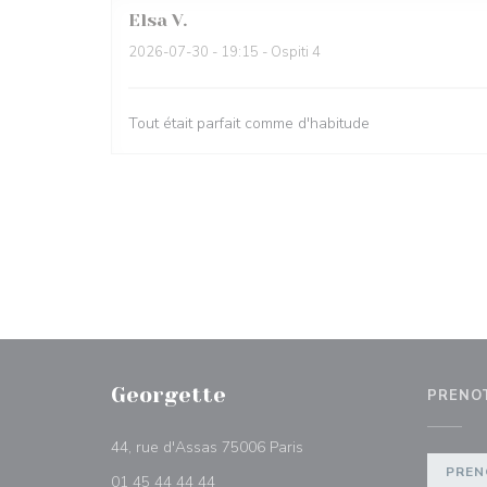
Elsa
V
2026-07-30
- 19:15 - Ospiti 4
Tout était parfait comme d'habitude
Georgette
PRENO
((apre una nuova finestra))
44, rue d'Assas 75006 Paris
PREN
01 45 44 44 44