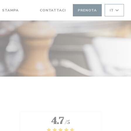
STAMPA
CONTATTACI
PRENOTA
IT
((APRE UNA NUOVA FINESTRA))
((APRE UNA NUOVA FINESTRA))
4.7
/5