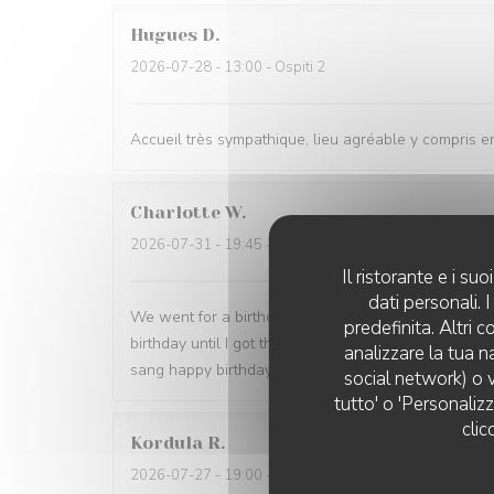
Hugues
D
2026-07-28
- 13:00 - Ospiti 2
Accueil très sympathique, lieu agréable y compris en
Charlotte
W
2026-07-31
- 19:45 - Ospiti 2
Il ristorante e i s
dati personali.
We went for a birthday meal and it was perfect. Foo
predefinita. Altri 
birthday until I got there when my husband told th
analizzare la tua n
sang happy birthday to me. The whole evening was 
social network) o v
tutto' o 'Personaliz
clic
Kordula
R
2026-07-27
- 19:00 - Ospiti 4