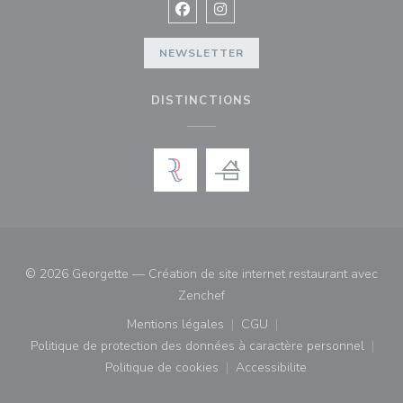
Facebook ((ouvre une nouvelle fenê
Instagram ((ouvre une nouvell
NEWSLETTER
DISTINCTIONS
© 2026 Georgette — Création de site internet restaurant avec
((ouvre une nouvelle fenêtre))
Zenchef
Mentions légales
CGU
((ouvre une nouvelle fenêtre))
((ouvre une nouvelle fenê
Politique de protection des données à caractère personnel
((ouvre une nouvelle fenêtre))
Politique de cookies
Accessibilite
((ouvre une nouvelle fenêtre))
((ouvre une nouvelle fe