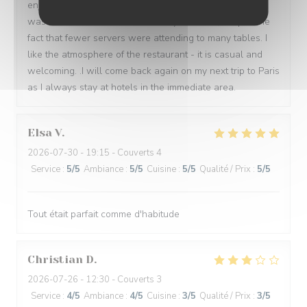
enjoyed my first time meal, I felt that the food this time
was even better. Service was very attentive, despite the
fact that fewer servers were attending to many tables. I
like the atmosphere of the restaurant - it is casual and
welcoming. .I will come back again on my next trip to Paris
as I always stay at hotels in the immediate area.
Elsa
V
2026-07-30
- 19:15 - Couverts 4
Service
:
5
/5
Ambiance
:
5
/5
Cuisine
:
5
/5
Qualité / Prix
:
5
/5
Tout était parfait comme d'habitude
Christian
D
2026-07-26
- 12:30 - Couverts 3
Service
:
4
/5
Ambiance
:
4
/5
Cuisine
:
3
/5
Qualité / Prix
:
3
/5