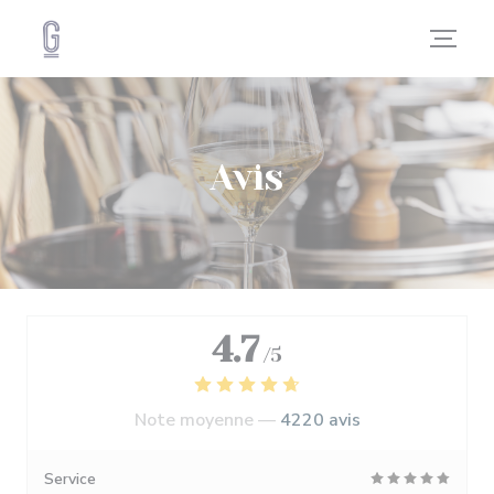
Personnalisation de vos choix en matière de cookies
Avis
4.7
/5
Note moyenne —
4220 avis
Service