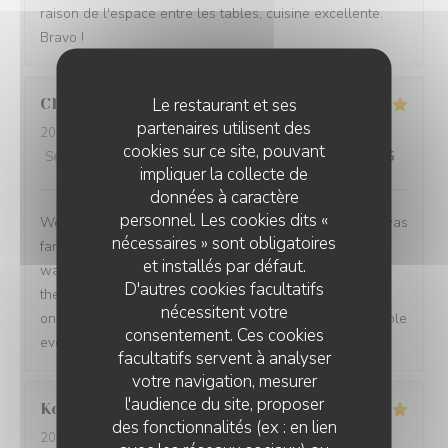
raison de l'espace entre les tables, cuisine excellente.
Bravo !
Le restaurant et ses
Charlotte
W
partenaires utilisent des
2026-07-31
- 19:45 - Couverts 2
cookies sur ce site, pouvant
Service
:
5
/5
Ambiance
:
5
/5
Cuisine
:
5
/5
Qualité / Prix
:
5
/5
impliquer la collecte de
données à caractère
personnel. Les cookies dits «
We went for a birthday meal and it was perfect. Food was
nécessaires » sont obligatoires
fantastic in taste and presentation. They didn't know it
et installés par défaut.
was my birthday until I got there when my husband told
D'autres cookies facultatifs
them, when my dessert came out they popped a candle
nécessitent votre
on and the staff all sang happy birthday to me. The whole
consentement. Ces cookies
evening was excellent. Highly recommend!!
facultatifs servent à analyser
votre navigation, mesurer
l'audience du site, proposer
Kordula
R
des fonctionnalités (ex : en lien
2026-07-27
- 19:00 - Couverts 4