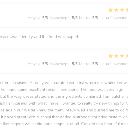
Услуги
:
5
/5
Атмосфера
:
5
/5
Меню
:
5
/5
Цена / качество
ervice was friendly and the food was superb
Услуги
:
5
/5
Атмосфера
:
5
/5
Меню
:
5
/5
Цена / качество
to french cuisine. A really well curated wine list which our waiter knew
nd he made some excellent recommendations. The food was very high
d but the way it was plated and the ingredients combined. I am butcher 
h I am careful with what I have. I wanted to really try new things for t
 Once again our waiter knew the menu really well and pushed me to go fo
 It paired great with zucchini that added a stronger rounded taste mixi
e filet mignon which did not disappoint at all. Cooked to a beautiful me