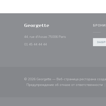
Georgette
БРОНИ
((открывается в новом ок
44, rue d'Assas 75006 Paris
ЗАБР
01 45 44 44 44
© 2026 Georgette — Веб-страница ресторана созд
Предупреждение об отказе от ответственности
((открывается в новом ок