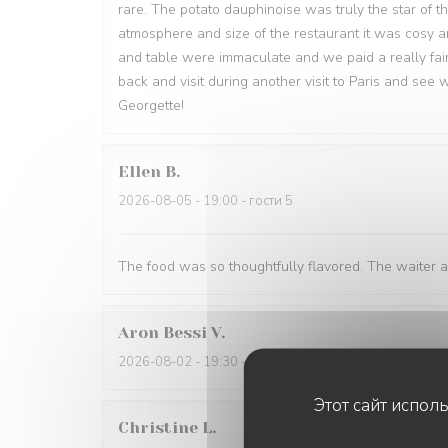
rare. The potato dauphinoise was truly the star of t
atmosphere and size of the restaurant it was cosy an
and table were immaculate and we paid a really fair
back and visit during another visit to Paris and see
Georgette!
Ellen
B
2026-08-05
- 19:00 - гости 5
The food was so thoughtfully flavored. The waiter 
Aron Bessi
V
2026-08-02
- 19:30 - гости 2
Этот сайт испол
Christine
L