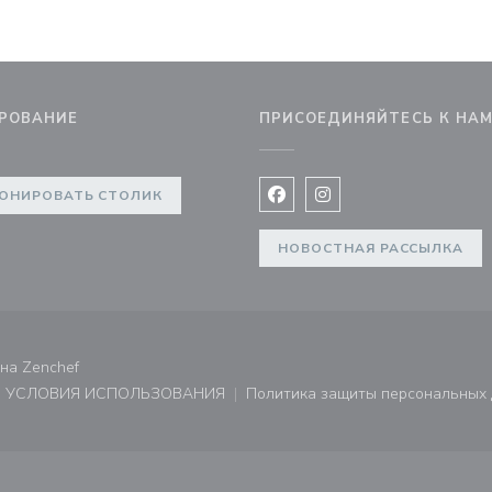
РОВАНИЕ
ПРИСОЕДИНЯЙТЕСЬ К НА
не))
ОНИРОВАТЬ СТОЛИК
Facebook ((открывается в 
Instagram ((открывае
НОВОСТНАЯ РАССЫЛКА
((открывается в новом окне))
ана
Zenchef
УСЛОВИЯ ИСПОЛЬЗОВАНИЯ
Политика защиты персональных
не))
((открывается в новом окне))
((открывает