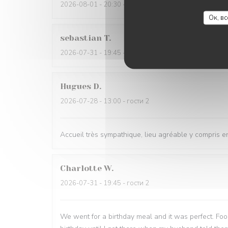
2026-08-01
- 20:30 - гости 5
Ок, в
sebastian
T
2026-07-31
- 19:45 - гости 2
Hugues
D
2026-07-28
- 13:00 - гости 2
Accueil très sympathique, lieu agréable y compris en
Charlotte
W
2026-07-31
- 19:45 - гости 2
We went for a birthday meal and it was perfect. Foo