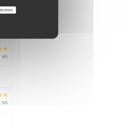
:
5
/5
ировать
:
5
/5
:
4
/5
:
5
/5