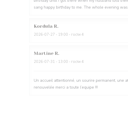
birthday until I got there when my husband told th
sang happy birthday to me. The whole evening was 
Kordula
R
2026-07-27
- 19:00 - гости 4
Martine
R
2026-07-31
- 13:00 - гости 4
Un accueil attentionné, un sourire permanent, une 
renouvelée merci a toute l’equipe !!!