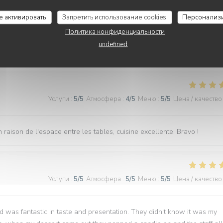
Услуги
:
5
/5
Атмосфера
:
5
/5
Меню
:
5
/5
Цена / качество
се активировать
Запретить использование cookies
Персонализ
Политика конфиденциальности
undefined
Услуги
:
5
/5
Атмосфера
:
5
/5
Меню
:
5
/5
Цена / качество
Услуги
:
5
/5
Атмосфера
:
4
/5
Меню
:
5
/5
Цена / качество
 raison de l'espace entre les tables, cuisine excellente. Bravo !
Услуги
:
5
/5
Атмосфера
:
5
/5
Меню
:
5
/5
Цена / качество
d was fantastic in taste and presentation. They didn't know it was my