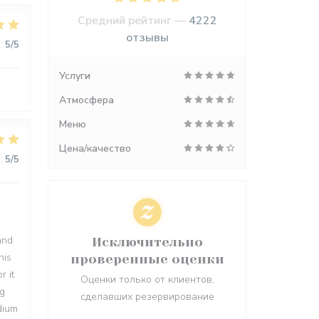
Средний рейтинг —
4222
отзывы
:
5
/5
Услуги
Атмосфера
Меню
Цена/качество
:
5
/5
and
Исключительно
his
проверенные оценки
r it
Оценки только от клиентов,
ng
сделавших резервирование
dium