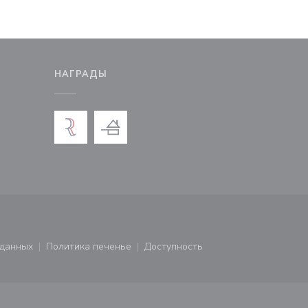
М
НАГРАДЫ
новом окне))
тся в новом окне))
 данных
Политика печенье
Доступность
ся в новом окне))
((открывается в новом окне))
((открывается в новом окне))