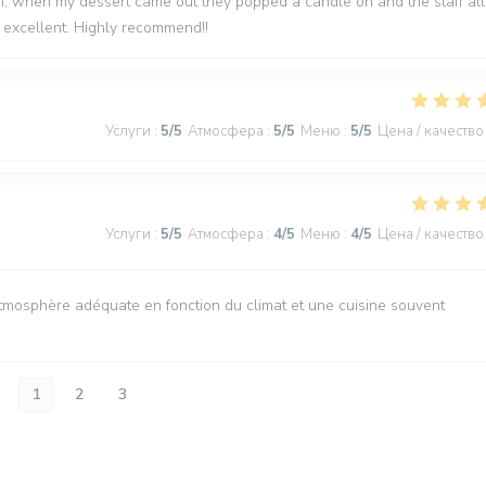
em, when my dessert came out they popped a candle on and the staff all
excellent. Highly recommend!!
Услуги
:
5
/5
Атмосфера
:
5
/5
Меню
:
5
/5
Цена / качество
Услуги
:
5
/5
Атмосфера
:
4
/5
Меню
:
4
/5
Цена / качество
atmosphère adéquate en fonction du climat et une cuisine souvent
1
2
3