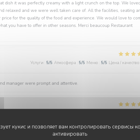
hat dish it was perfectly creamy with a light crunch on the top. We love
d relaxed and we were well taken care of. All the facilities, seating a
 price for the quality of the food and experience. We would love to co
 what you have to offer in other seasons. Merci beaucoup Restaurant
Услуги
:
5
/5
Атмосфера
:
5
/5
Меню
:
5
/5
Цена / качество
and manager were prompt and attentive.
Услуги
:
5
/5
Атмосфера
:
5
/5
Меню
:
5
/5
Цена / качество
ьзует кукис и позволяет вам контролировать сервисы к
активировать