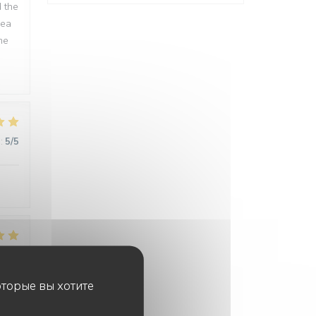
d the
rea
me
:
5
/5
:
5
/5
оторые вы хотите