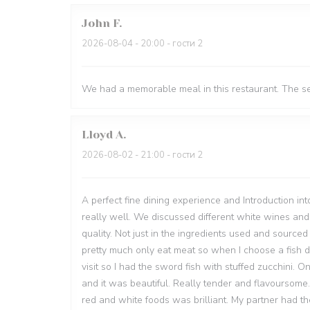
John
F
2026-08-04
- 20:00 - гости 2
We had a memorable meal in this restaurant. The s
Lloyd
A
2026-08-02
- 21:00 - гости 2
A perfect fine dining experience and Introduction in
really well. We discussed different white wines a
quality. Not just in the ingredients used and source
pretty much only eat meat so when I choose a fish dis
visit so I had the sword fish with stuffed zucchini.
and it was beautiful. Really tender and flavoursome.
red and white foods was brilliant. My partner had th