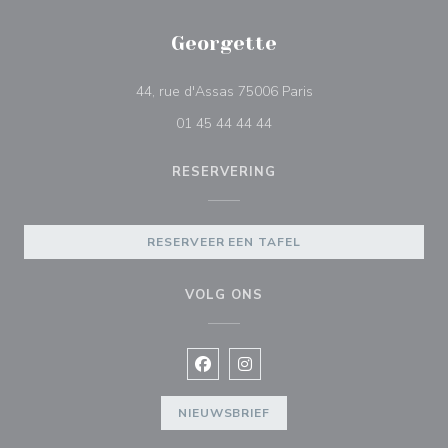
Georgette
((opent in een nieuw 
44, rue d'Assas 75006 Paris
01 45 44 44 44
RESERVERING
RESERVEER EEN TAFEL
VOLG ONS
Facebook ((opent in een nieuw vens
Instagram ((opent in een nieu
NIEUWSBRIEF