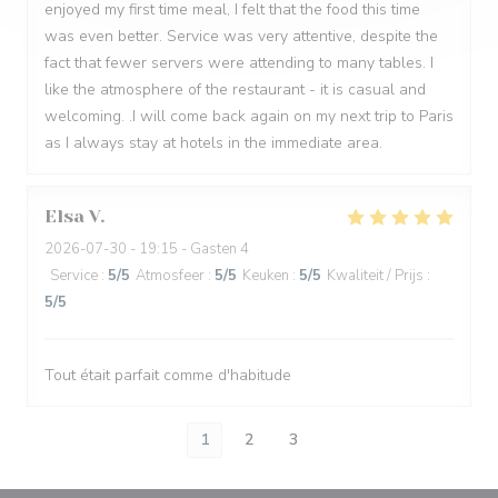
enjoyed my first time meal, I felt that the food this time
was even better. Service was very attentive, despite the
fact that fewer servers were attending to many tables. I
like the atmosphere of the restaurant - it is casual and
welcoming. .I will come back again on my next trip to Paris
as I always stay at hotels in the immediate area.
Elsa
V
2026-07-30
- 19:15 - Gasten 4
Service
:
5
/5
Atmosfeer
:
5
/5
Keuken
:
5
/5
Kwaliteit / Prijs
:
5
/5
Tout était parfait comme d'habitude
1
2
3