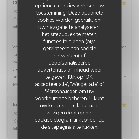
Charlotte
W
optionele cookies vereisen uw
2026-07-31
- 19:45 - Gasten 2
toestemming. Deze optionele
cookies worden gebruikt om
Service
:
5
/5
Atmosfeer
:
5
/5
Keuken
:
5
/5
Kwaliteit / Prijs
:
uw navigatie te analyseren,
5
/5
het sitepubliek te meten,
functies te bieden (bijv.
We went for a birthday meal and it was perfect. Food was
gerelateerd aan sociale
fantastic in taste and presentation. They didn't know it
netwerken) of
was my birthday until I got there when my husband told
gepersonaliseerde
advertenties of inhoud weer
them, when my dessert came out they popped a candle
te geven. Klik op 'OK,
on and the staff all sang happy birthday to me. The whole
accepteer alle', 'Weiger alle' of
evening was excellent. Highly recommend!!
'Personaliseer' om uw
voorkeuren te beheren. U kunt
Kordula
R
uw keuzes op elk moment
wijzigen door op het
2026-07-27
- 19:00 - Gasten 4
cookiepictogram linksonder op
Service
:
5
/5
Atmosfeer
:
5
/5
Keuken
:
5
/5
Kwaliteit / Prijs
:
de sitepagina's te klikken.
5
/5