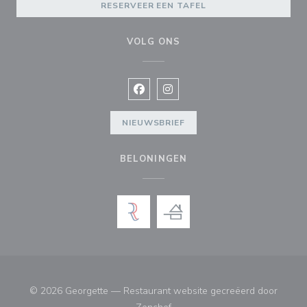
RESERVEER EEN TAFEL
VOLG ONS
Facebook ((opent in een nieuw vens
Instagram ((opent in een nieu
NIEUWSBRIEF
BELONINGEN
© 2026 Georgette — Restaurant website gecreëerd door
((opent in een nieuw venster))