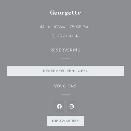
Georgette
((opent in een nieuw 
44, rue d'Assas 75006 Paris
01 45 44 44 44
RESERVERING
RESERVEER EEN TAFEL
VOLG ONS
Facebook ((opent in een nieuw vens
Instagram ((opent in een nieu
NIEUWSBRIEF