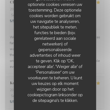
Charlotte
W
optionele cookies vereisen uw
2026-07-31
- 19:45 - Gasten 2
toestemming. Deze optionele
cookies worden gebruikt om
Service
:
5
/5
Atmosfeer
:
5
/5
Keuken
:
5
/5
Kwaliteit / Prijs
:
uw navigatie te analyseren,
5
/5
het sitepubliek te meten,
functies te bieden (bijv.
We went for a birthday meal and it was perfect. Food was
gerelateerd aan sociale
fantastic in taste and presentation. They didn't know it
netwerken) of
was my birthday until I got there when my husband told
gepersonaliseerde
advertenties of inhoud weer
them, when my dessert came out they popped a candle
te geven. Klik op 'OK,
on and the staff all sang happy birthday to me. The whole
accepteer alle', 'Weiger alle' of
evening was excellent. Highly recommend!!
'Personaliseer' om uw
voorkeuren te beheren. U kunt
Kordula
R
uw keuzes op elk moment
wijzigen door op het
2026-07-27
- 19:00 - Gasten 4
cookiepictogram linksonder op
Service
:
5
/5
Atmosfeer
:
5
/5
Keuken
:
5
/5
Kwaliteit / Prijs
:
de sitepagina's te klikken.
5
/5