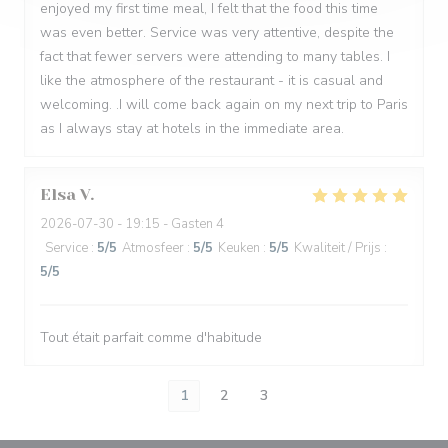
enjoyed my first time meal, I felt that the food this time
was even better. Service was very attentive, despite the
fact that fewer servers were attending to many tables. I
like the atmosphere of the restaurant - it is casual and
welcoming. .I will come back again on my next trip to Paris
as I always stay at hotels in the immediate area.
Elsa
V
2026-07-30
- 19:15 - Gasten 4
Service
:
5
/5
Atmosfeer
:
5
/5
Keuken
:
5
/5
Kwaliteit / Prijs
:
5
/5
Tout était parfait comme d'habitude
1
2
3