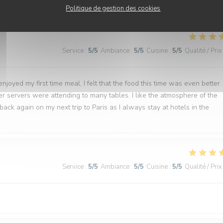
Politique de gestion des cookies
Service
:
5
/5
Ambiance
:
5
/5
Cuisine
:
5
/5
Qualité / Prix
joyed my first time meal, I felt that the food this time was even better.
wer servers were attending to many tables. I like the atmosphere of the
back again on my next trip to Paris as I always stay at hotels in the
Service
:
5
/5
Ambiance
:
5
/5
Cuisine
:
5
/5
Qualité / Prix