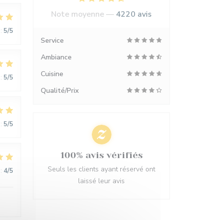
Note moyenne —
4220 avis
:
5
/5
Service
Ambiance
Cuisine
:
5
/5
Qualité/Prix
:
5
/5
100% avis vérifiés
Seuls les clients ayant réservé ont
:
4
/5
laissé leur avis