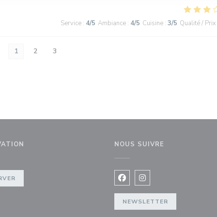
Service
:
4
/5
Ambiance
:
4
/5
Cuisine
:
3
/5
Qualité / Prix
1
2
3
VATION
NOUS SUIVRE
e))
RVER
Facebook ((ouvre une nouvel
Instagram ((ouvre une 
NEWSLETTER