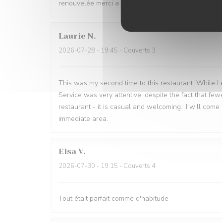
renouvelée merci a toute l’equipe !!!
Laurie
N
2026-07-28
- 19:45 - Couverts 3
This was my second time to this restaurant. While I en
Service was very attentive, despite the fact that fe
restaurant - it is casual and welcoming. .I will come 
immediate area.
Elsa
V
2026-07-30
- 19:15 - Couverts 4
Tout était parfait comme d'habitude