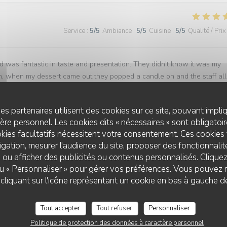
Service
:
5
/5
Ambiance
:
5
/5
Cuisine
:
5
/5
Qualité / Prix
d was fantastic in taste and presentation. They didn't know it was my
em, when my dessert came out they popped a candle on and the staff all
excellent. Highly recommend!!
es partenaires utilisent des cookies sur ce site, pouvant impli
re personnel. Les cookies dits « nécessaires » sont obligatoire
kies facultatifs nécessitent votre consentement. Ces cookies 
Service
:
5
/5
Ambiance
:
5
/5
Cuisine
:
5
/5
Qualité / Prix
gation, mesurer l'audience du site, proposer des fonctionnalité
 ou afficher des publicités ou contenus personnalisés. Clique
 ou « Personnaliser » pour gérer vos préférences. Vous pouvez 
liquant sur l'icône représentant un cookie en bas à gauche d
Service
:
5
/5
Ambiance
:
4
/5
Cuisine
:
4
/5
Qualité / Prix
Tout accepter
Tout refuser
Personnaliser
atmosphère adéquate en fonction du climat et une cuisine souvent
Politique de protection des données à caractère personnel