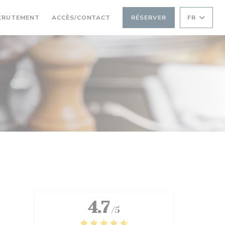
RE UNE NOUVELLE FENÊTRE))
((OUVRE UNE NOUVELLE FENÊTRE))
CRUTEMENT
ACCÈS/CONTACT
RÉSERVER
FR
4.7
/5