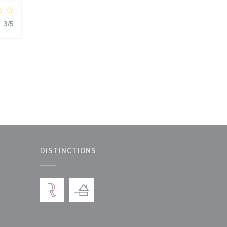
:
3
/5
DISTINCTIONS
le fenêtre))
nouvelle fenêtre))