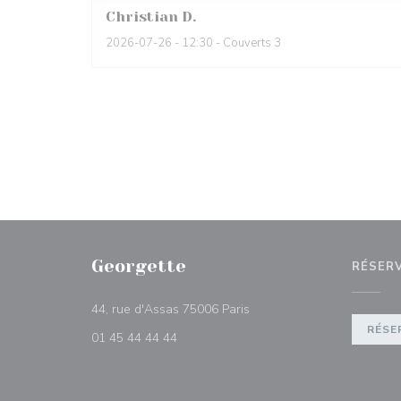
Christian
D
2026-07-26
- 12:30 - Couverts 3
Georgette
RÉSER
((ouvre une nouvelle fenêtr
44, rue d'Assas 75006 Paris
RÉSE
01 45 44 44 44