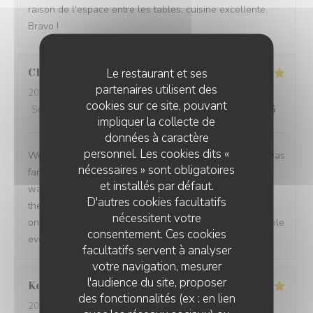
raison de l'espace entre les tables, cuisine excellente.
Bravo !
Le restaurant et ses
Charlotte
W
partenaires utilisent des
2026-07-31
- 19:45 - Couverts 2
cookies sur ce site, pouvant
Service
:
5
/5
Ambiance
:
5
/5
Cuisine
:
5
/5
Qualité / Prix
:
5
/5
impliquer la collecte de
données à caractère
personnel. Les cookies dits «
We went for a birthday meal and it was perfect. Food was
nécessaires » sont obligatoires
fantastic in taste and presentation. They didn't know it
et installés par défaut.
was my birthday until I got there when my husband told
D'autres cookies facultatifs
them, when my dessert came out they popped a candle
nécessitent votre
on and the staff all sang happy birthday to me. The whole
consentement. Ces cookies
evening was excellent. Highly recommend!!
facultatifs servent à analyser
votre navigation, mesurer
l'audience du site, proposer
Kordula
R
des fonctionnalités (ex : en lien
2026-07-27
- 19:00 - Couverts 4