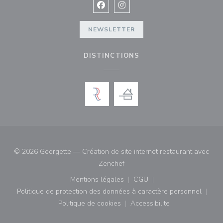
Facebook ((ouvre une nouvelle fenê
Instagram ((ouvre une nouvell
NEWSLETTER
DISTINCTIONS
© 2026 Georgette — Création de site internet restaurant avec
((ouvre une nouvelle fenêtre))
Zenchef
Mentions légales
CGU
((ouvre une nouvelle fenêtre))
((ouvre une nouvelle fenê
Politique de protection des données à caractère personnel
((ouvre une nouvelle fenêtre))
Politique de cookies
Accessibilite
((ouvre une nouvelle fenêtre))
((ouvre une nouvelle fe