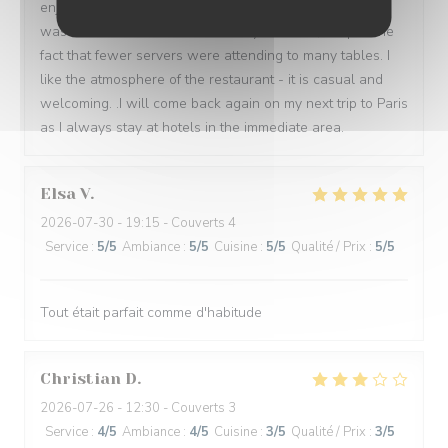
enjoyed my first time meal, I felt that the food this time
was even better. Service was very attentive, despite the
fact that fewer servers were attending to many tables. I
like the atmosphere of the restaurant - it is casual and
welcoming. .I will come back again on my next trip to Paris
as I always stay at hotels in the immediate area.
Elsa
V
2026-07-30
- 19:15 - Couverts 4
Service
:
5
/5
Ambiance
:
5
/5
Cuisine
:
5
/5
Qualité / Prix
:
5
/5
Tout était parfait comme d'habitude
Christian
D
2026-07-26
- 12:30 - Couverts 3
Service
:
4
/5
Ambiance
:
4
/5
Cuisine
:
3
/5
Qualité / Prix
:
3
/5