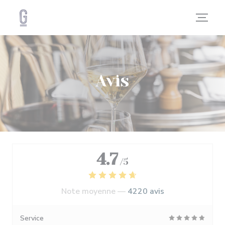
Personnalisation de vos choix en matière de cookies
Avis
4.7
/5
Note moyenne —
4220 avis
Service