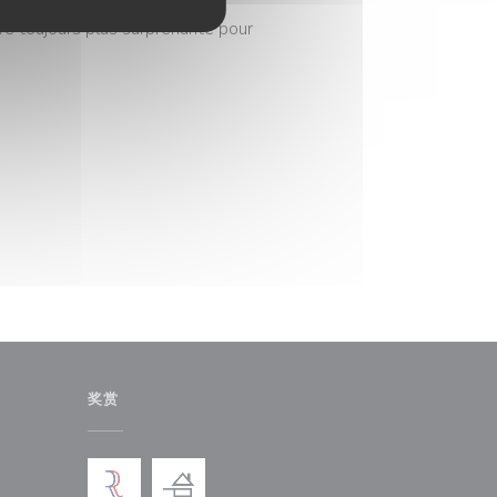
e une formule déjeuner qui se
ve toujours plus surprenante pour
奖赏
)
中打开))