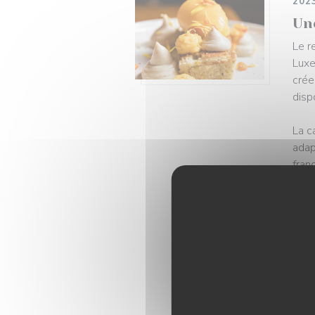
202
Un
Le r
Luxe
crée
disp
La c
adap
fran
ou d
chaq
La c
séle
Labe
l'ét