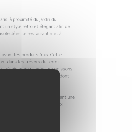
is, à proximité du jardin du
un style rétro et élégant afin de
soleillées, le restaurant met à
vant les produits frais. Cette
t dans les trésors du terroir
'il s'agisse de viandes, de poissons
t dans la manière méticuleuse dont
ence bistronomique en proposant une
ière adéquate. Les prestigieux
ec fierté sur la façade de
 qui sont au cœur de Georgette.