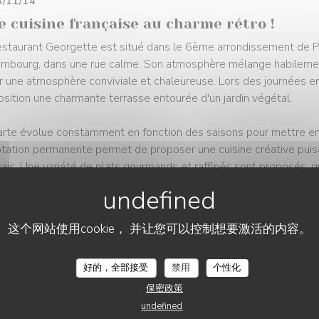
3/11/14
e cuisine française au charme rétro !
estaurant Georgette est situé dans le 6ème arrondissement de Par
mbourg, dans une rue calme. Son atmosphère mélange habilement 
r une atmosphère conviviale et chaleureuse. Lors des journées en
osition une charmante terrasse entourée d'un jardin végétal.
arte évolue constamment en fonction des saisons pour mettre en a
tation permanente permet de proposer une cuisine créative puisan
çais. Une variété de plats gourmands et raffinés sont proposés, qu
'options végétariennes. L'attention portée aux détails transparaî
ue plat est dressé.
这个网站使用cookie， 并让您可以控制想要激活的内容。
ave à vin du restaurant complète harmonieusement cette expéri
ction minutieusement choisie pour accompagner les plats de man
好的，全部接受
禁用
个性化
ls Maître Restaurateur et Collège Culinaire de France, visibles av
ablissement, témoignent de la qualité et du savoir-faire culinaire
保密政策
undefined