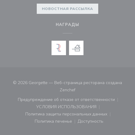
НОВОСТНАЯ РАССЫЛКА
НАГРАДЫ
© 2026 Georgette — Веб-страница ресторана создана
((открывается в новом окне))
Zenchef
Предупреждение об отказе от ответственности
((открывается в новом окне))
УСЛОВИЯ ИСПОЛЬЗОВАНИЯ
((открывается в новом окне))
Политика защиты персональных данных
((открывается в новом окне))
Политика печенье
Доступность
((открывается в новом окне))
((открывается в новом