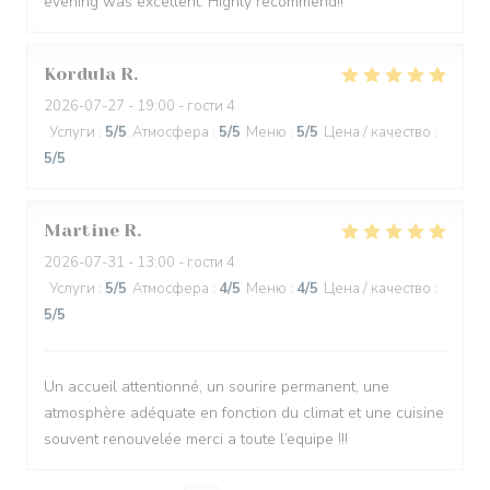
evening was excellent. Highly recommend!!
Kordula
R
2026-07-27
- 19:00 - гости 4
Услуги
:
5
/5
Атмосфера
:
5
/5
Меню
:
5
/5
Цена / качество
:
5
/5
Martine
R
2026-07-31
- 13:00 - гости 4
Услуги
:
5
/5
Атмосфера
:
4
/5
Меню
:
4
/5
Цена / качество
:
5
/5
Un accueil attentionné, un sourire permanent, une
atmosphère adéquate en fonction du climat et une cuisine
souvent renouvelée merci a toute l’equipe !!!