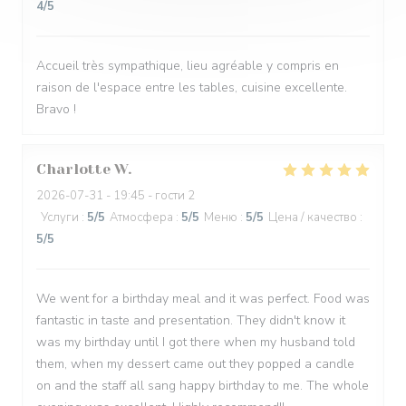
4
/5
Accueil très sympathique, lieu agréable y compris en
raison de l'espace entre les tables, cuisine excellente.
Bravo !
Charlotte
W
2026-07-31
- 19:45 - гости 2
Услуги
:
5
/5
Атмосфера
:
5
/5
Меню
:
5
/5
Цена / качество
:
5
/5
We went for a birthday meal and it was perfect. Food was
fantastic in taste and presentation. They didn't know it
was my birthday until I got there when my husband told
them, when my dessert came out they popped a candle
on and the staff all sang happy birthday to me. The whole