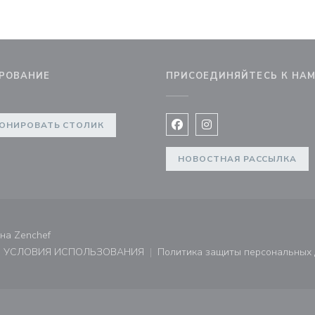
РОВАНИЕ
ПРИСОЕДИНЯЙТЕСЬ К НА
не))
ОНИРОВАТЬ СТОЛИК
Facebook ((открывается в 
Instagram ((открывае
НОВОСТНАЯ РАССЫЛКА
((открывается в новом окне))
ана
Zenchef
УСЛОВИЯ ИСПОЛЬЗОВАНИЯ
Политика защиты персональных
не))
((открывается в новом окне))
((открывает