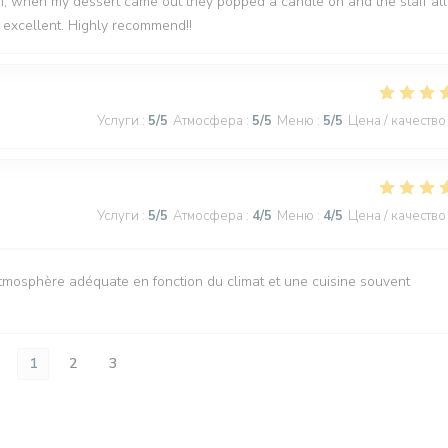
em, when my dessert came out they popped a candle on and the staff all
excellent. Highly recommend!!
Услуги
:
5
/5
Атмосфера
:
5
/5
Меню
:
5
/5
Цена / качество
Услуги
:
5
/5
Атмосфера
:
4
/5
Меню
:
4
/5
Цена / качество
atmosphère adéquate en fonction du climat et une cuisine souvent
1
2
3