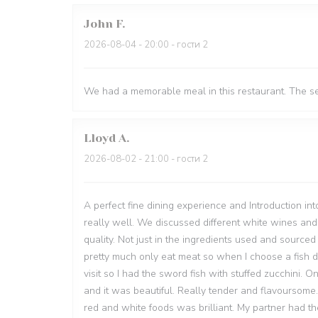
John
F
2026-08-04
- 20:00 - гости 2
We had a memorable meal in this restaurant. The s
Lloyd
A
2026-08-02
- 21:00 - гости 2
A perfect fine dining experience and Introduction in
really well. We discussed different white wines a
quality. Not just in the ingredients used and source
pretty much only eat meat so when I choose a fish dis
visit so I had the sword fish with stuffed zucchini.
and it was beautiful. Really tender and flavoursome.
red and white foods was brilliant. My partner had th