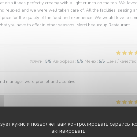
hat dish it was perfectly creamy with a light crunch on the top. We love
d relaxed and we were well taken care of. All the facilities, seating a
 price for the quality of the food and experience. We would love to co
 what you have to offer in other seasons. Merci beaucoup Restaurant
Услуги
:
5
/5
Атмосфера
:
5
/5
Меню
:
5
/5
Цена / качество
and manager were prompt and attentive.
Услуги
:
5
/5
Атмосфера
:
5
/5
Меню
:
5
/5
Цена / качество
ьзует кукис и позволяет вам контролировать сервисы к
активировать