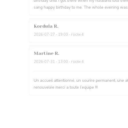
birthday until I got there when my husband told th
sang happy birthday to me. The whole evening was 
Kordula
R
2026-07-27
- 19:00 - гости 4
Martine
R
2026-07-31
- 13:00 - гости 4
Un accueil attentionné, un sourire permanent, une 
renouvelée merci a toute l’equipe !!!