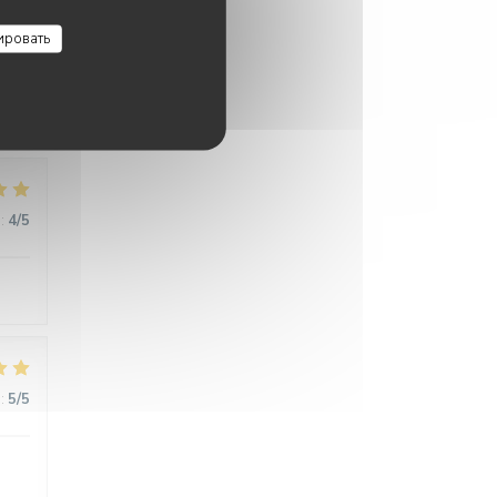
:
5
/5
ировать
:
5
/5
:
4
/5
:
5
/5