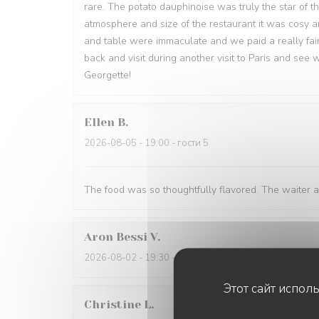
rare. The potato dauphinoise was truly the star of t
atmosphere and size of the restaurant it was cosy an
and table were immaculate and we paid a really fair
back and visit during another visit to Paris and see
Georgette!
Ellen
B
2026-08-05
- 19:00 - гости 5
The food was so thoughtfully flavored. The waiter 
Aron Bessi
V
2026-08-02
- 19:30 - гости 2
Этот сайт испол
Christine
L