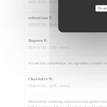
2026-08-01
- 20:30 - гости 5
Ок, в
sebastian
T
2026-07-31
- 19:45 - гости 2
Hugues
D
2026-07-28
- 13:00 - гости 2
Accueil très sympathique, lieu agréable y compris en
Charlotte
W
2026-07-31
- 19:45 - гости 2
We went for a birthday meal and it was perfect. Foo