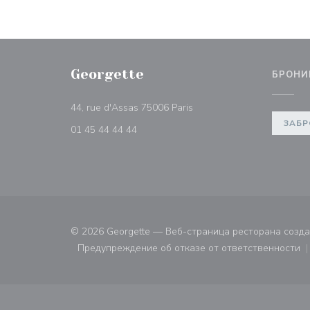
Georgette
БРОНИ
((открывается в новом ок
44, rue d'Assas 75006 Paris
ЗАБР
01 45 44 44 44
© 2026 Georgette — Веб-страница ресторана созд
Предупреждение об отказе от ответственности
((открывается в новом ок