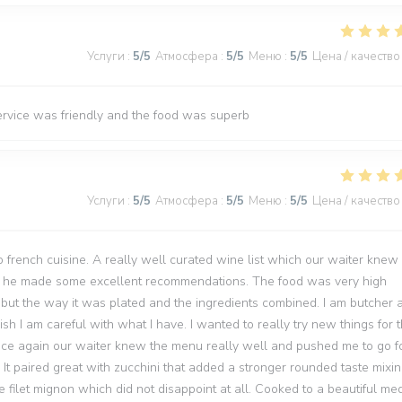
Услуги
:
5
/5
Атмосфера
:
5
/5
Меню
:
5
/5
Цена / качество
ervice was friendly and the food was superb
Услуги
:
5
/5
Атмосфера
:
5
/5
Меню
:
5
/5
Цена / качество
to french cuisine. A really well curated wine list which our waiter knew
nd he made some excellent recommendations. The food was very high
d but the way it was plated and the ingredients combined. I am butcher 
h I am careful with what I have. I wanted to really try new things for t
 Once again our waiter knew the menu really well and pushed me to go fo
 It paired great with zucchini that added a stronger rounded taste mixi
e filet mignon which did not disappoint at all. Cooked to a beautiful me