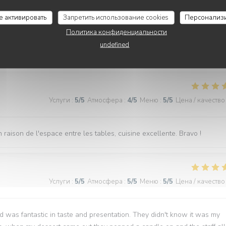
Услуги
:
5
/5
Атмосфера
:
5
/5
Меню
:
5
/5
Цена / качество
се активировать
Запретить использование cookies
Персонализ
Политика конфиденциальности
undefined
Услуги
:
5
/5
Атмосфера
:
5
/5
Меню
:
5
/5
Цена / качество
Услуги
:
5
/5
Атмосфера
:
4
/5
Меню
:
5
/5
Цена / качество
 raison de l'espace entre les tables, cuisine excellente. Bravo !
Услуги
:
5
/5
Атмосфера
:
5
/5
Меню
:
5
/5
Цена / качество
d was fantastic in taste and presentation. They didn't know it was my