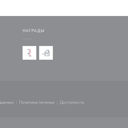
М
НАГРАДЫ
новом окне))
тся в новом окне))
 данных
Политика печенье
Доступность
ся в новом окне))
((открывается в новом окне))
((открывается в новом окне))