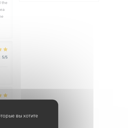
d the
rea
me
:
5
/5
:
5
/5
оторые вы хотите