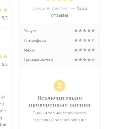
Средний рейтинг —
4222
отзывы
:
5
/5
Услуги
Атмосфера
Меню
Цена/качество
:
5
/5
and
Исключительно
his
проверенные оценки
r it
Оценки только от клиентов,
ng
сделавших резервирование
dium