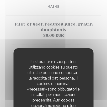
MAINS
Filet of beef, reduced juice, gratin
dauphinois
39,00 EUR
Farmer chicken from "Culoiseau",
reduced juice, mashed potatoes
Il ristorante e i suoi partner
32,00 EUR
utilizzano cookies su questo
sito, che possono comportare
la raccolta di dati personali. I
Georgette's Caesar salad, farmer's
cookies denominati
chicken, crispy bacon, parmesan,
«necessari» sono obbligatori e
and bread croutons
installati per impostazione
26,00 EUR
predefinita. Altri cookies
opzionali richiedono il tuo