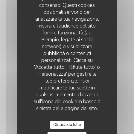
consenso. Questi cookies
opzionali servono per
Beef tartare from Charolais,
analizzare la tua navigazione,
summer condiments, egg yolk,
misurare l'audience del sito,
french fries and arugula
fornire funzionalità (ad
26,00 EUR
esempio, legate ai social
network) o visualizzare
pubblicità o contenuti
Red Label duck magret, blackberry
personalizzati. Clicca su
reduction, carrot duo with ginger
'Accetta tutto', 'Rifiuta tutto' o
and Szechuan pepper
'Personalizza' per gestire le
37,00 EUR
tue preferenze. Puoi
modificare le tue scelte in
qualsiasi momento cliccando
Seasonal vegetables stuffed
sull'icona del cookie in basso a
cabbage, reduced juices and glazed
sinistra delle pagine del sito.
carrots
28,00 EUR
Ok, accetta tutto