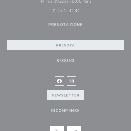
((apre una nuova fines
44, rue d'Assas 75006 Paris
01 45 44 44 44
PRENOTAZIONE
PRENOTA
SEGUICI
Facebook ((apre una nuova finestra)
Instagram ((apre una nuova fi
NEWSLETTER
RICOMPENSE