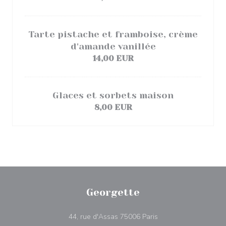
Tarte pistache et framboise, crème
d'amande vanillée
14,00 EUR
Glaces et sorbets maison
8,00 EUR
Georgette
((ouvre une nouvelle 
44, rue d'Assas 75006 Paris