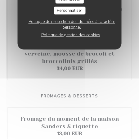
Pavé d'espadon mi-cuit, coulis de
poivron jaune, courgettes farcies à
Personnaliser
la marmelade de tomate
Politique de protection des données à caractère
32,00 EUR
personnel
Politique de gestion des cookies
Filet de bar, crème de fumet à la
verveine, mousse de brocoli et
broccolinis grillés
34,00 EUR
FROMAGES & DESSERTS
Fromage du moment de la maison
Sanders & riquette
13,00 EUR