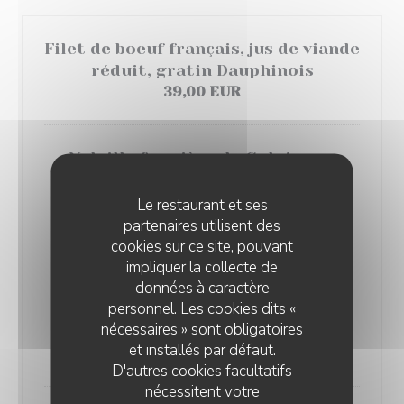
Filet de boeuf français, jus de viande
réduit, gratin Dauphinois
39,00 EUR
Volaille fermière de Culoiseau,
purée maison au beurre noisette
32,00 EUR
Le restaurant et ses
partenaires utilisent des
cookies sur ce site, pouvant
impliquer la collecte de
Coeur de romaine façon Ceasar,
données à caractère
blanc de poulet fermier Culoiseau,
personnel. Les cookies dits «
crispy de bacon, parmesan et
nécessaires » sont obligatoires
croûtons
et installés par défaut.
26,00 EUR
D'autres cookies facultatifs
nécessitent votre