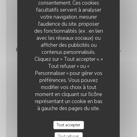
consentement. Ces cookies
Tartare de bœuf charolais, jaune
facultatifs servent à analyser
d'oeuf confit au sel, frites au
votre navigation, mesurer
couteau
l'audience du site, proposer
26,00 EUR
des fonctionnalités (ex : en lien
avec les réseaux sociaux) ou
afficher des publicités ou
Demi magret de canard Label Rouge,
contenus personnalisés.
réduction de mûres, duo de
Cliquez sur « Tout accepter », «
carottes au gingembre, poivre de
Tout refuser » ou «
Sichuan
Personnaliser » pour gérer vos
37,00 EUR
préférences. Vous pouvez
modifier vos choix à tout
moment en cliquant sur l'icône
représentant un cookie en bas
Chou farçi aux légumes de saison,
à gauche des pages du site.
jus corsé et carottes glaces
28,00 EUR
Tout accepter
Tout refuser