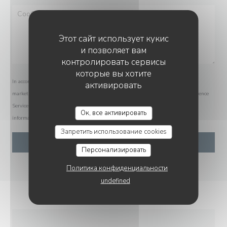
Этот сайт использует кукис
и позволяет вам
контролировать сервисы
которые вы хотите
In accordance with data protection regulations, you have the right to opt out of
активировать
marketing communications. UK residents can register with the Telephone Preference
Service at
tpsonline.org.uk
. US residents can register at
donotcall.gov
. For more
Ок, все активировать
information about how we process your data, please see our
privacy policy
.
Запретить использование cookies
Персонализировать
Политика конфиденциальности
undefined