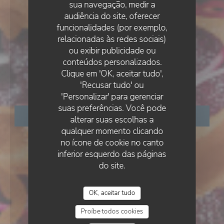
sua navegação, medir a
audiência do site, oferecer
funcionalidades (por exemplo,
relacionadas às redes sociais)
ou exibir publicidade ou
RESTAURANTE TRADICIONAL
•
PARIS
conteúdos personalizados.
Clique em 'OK, aceitar tudo',
Georgette
'Recusar tudo' ou
'Personalizar' para gerenciar
suas preferências. Você pode
RESERVAR UMA MESA
alterar suas escolhas a
qualquer momento clicando
no ícone de cookie no canto
inferior esquerdo das páginas
do site.
OK, aceitar tudo
Proíbe todos cookies