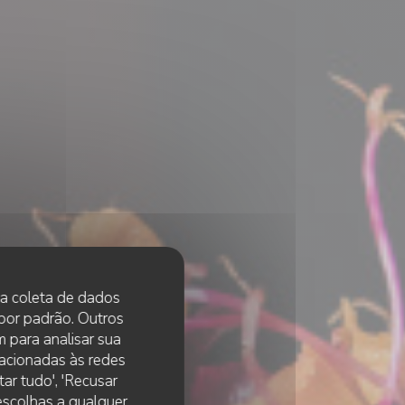
 na coleta de dados
 por padrão. Outros
 para analisar sua
lacionadas às redes
ar tudo', 'Recusar
 escolhas a qualquer