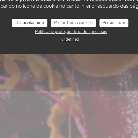
Georgette
cando no ícone de cookie no canto inferior esquerdo das pági
OK, aceitar tudo
Proíbe todos cookies
Personalizar
RESERVAR UMA MESA
Política de proteção de dados pessoais
undefined