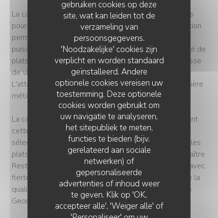
gebruiken cookies op deze
La carte évolue constamment en fonction des saisons
site, wat kan leiden tot de
pour mettre en avant les produits frais. Cette adaptation
verzameling van
permanente permet de proposer une cuisine créative
persoonsgegevens.
'Noodzakelijke' cookies zijn
puisant dans les trésors du terroir français. Une variété de
verplicht en worden standaard
plats gourmands et raffinés sont proposés, qu'il s'agisse
geïnstalleerd. Andere
de viandes, de poissons ou d'options végétariennes.
optionele cookies vereisen uw
L'attention portée aux détails transparaît dans la manière
toestemming. Deze optionele
méticuleuse dont chaque plat est dressé.
cookies worden gebruikt om
uw navigatie te analyseren,
La cave à vin du restaurant complète harmonieusement
het sitepubliek te meten,
cette expérience bistronomique en proposant une
functies te bieden (bijv.
sélection minutieusement choisie pour accompagner les
gerelateerd aan sociale
plats de manière adéquate. Les prestigieux Labels Maître
netwerken) of
Restaurateur et Collège Culinaire de France, visibles avec
gepersonaliseerde
fierté sur la façade de l'établissement, témoignent de la
advertenties of inhoud weer
qualité et du savoir-faire culinaire qui sont au cœur de
te geven. Klik op 'OK,
Georgette.
accepteer alle', 'Weiger alle' of
'Personaliseer' om uw