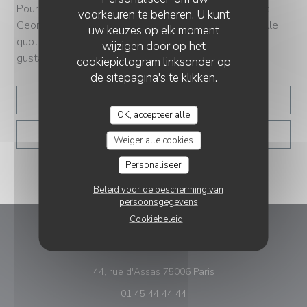
Pour répondre aux attentes diverses de ses convives,
voorkeuren te beheren. U kunt
Georgette offre une formule déjeuner qui se renouvelle
uw keuzes op elk moment
quotidiennement, promettant ainsi une expérience
wijzigen door op het
gustative toujours plus surprenante pour ses clients.
cookiepictogram linksonder op
de sitepagina's te klikken.
((OPENT IN EEN NIEUW
LEES HET ARTIKEL
OK, accepteer alle
((OPENT IN EEN NIE
ZIE HET NIEUWSARTIKEL
Weiger alle cookies
Personaliseer
Beleid voor de bescherming van
persoonsgegevens
Cookiebeleid
Georgette
((opent in een nieuw 
44, rue d'Assas 75006 Paris
01 45 44 44 44