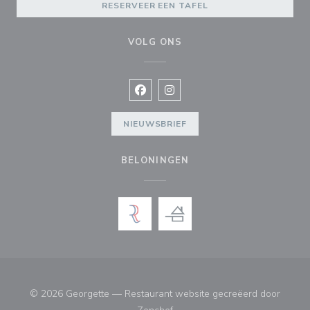
RESERVEER EEN TAFEL
VOLG ONS
Facebook ((opent in een nieuw vens
Instagram ((opent in een nieu
NIEUWSBRIEF
BELONINGEN
© 2026 Georgette — Restaurant website gecreëerd door
((opent in een nieuw venster))