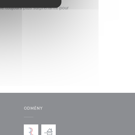
e une formule déjeuner qui se
ve toujours plus surprenante pour
OVÉM OKNĚ))
ODMĚNY
ém okně))
 v novém okně))