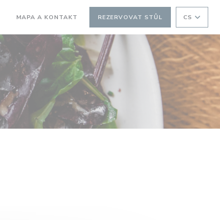
MAPA A KONTAKT
REZERVOVAT STŮL
CS
OTEVŘE SE V NOVÉM OKNĚ))
((OTEVŘE SE V NOVÉM OKNĚ))