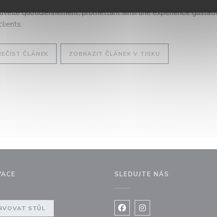
 répondre aux attentes diverses de ses convives, Georgette offr
uvelle quotidiennement, promettant ainsi une expérience gustati
clients.
((OTEVŘE SE V NOVÉM OKNĚ))
((OTEVŘE SE V N
ŘEČÍST ČLÁNEK
ZOBRAZIT ČLÁNEK V TISKU
VACE
SLEDUJTE NÁS
RVOVAT STŮL
Facebook ((otevře se v nov
Instagram ((otevře se