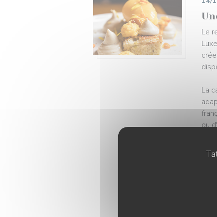
14/
Un
Le r
Luxe
crée
disp
La c
adap
fran
ou d
chaq
Tat
La c
séle
Labe
l'ét