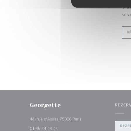
Pour
reno
ses 
P
Georgette
REZER
((otevře se v novém okně))
44, rue d'Assas 75006 Paris
REZE
01 45 44 44 44