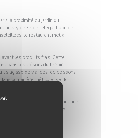
is, à proximité du jardin du
un style rétro et élégant afin de
soleillées, le restaurant met à
vant les produits frais. Cette
t dans les trésors du terroir
'il s'agisse de viandes, de poissons
t dans la manière méticuleuse dont
ovat
ence bistronomique en proposant une
ière adéquate. Les prestigieux
ec fierté sur la façade de
 qui sont au cœur de Georgette.