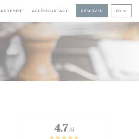
RE UNE NOUVELLE FENÊTRE))
((OUVRE UNE NOUVELLE FENÊTRE))
CRUTEMENT
ACCÈS/CONTACT
RÉSERVER
FR
4.7
/5