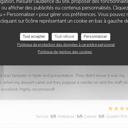
gation, mesurer l'audience du site, proposer des fonctionnalité
 ou afficher des publicités ou contenus personnalisés. Clique
Service
:
5
/5
Ambiance
:
4
/5
Cuisine
:
5
/5
Qualité / Prix
 ou « Personnaliser » pour gérer vos préférences. Vous pouvez 
liquant sur l'icône représentant un cookie en bas à gauche d
 raison de l'espace entre les tables, cuisine excellente. Bravo !
Tout accepter
Tout refuser
Personnaliser
Politique de protection des données à caractère personnel
Politique de gestion des cookies
Service
:
5
/5
Ambiance
:
5
/5
Cuisine
:
5
/5
Qualité / Prix
d was fantastic in taste and presentation. They didn't know it was my
em, when my dessert came out they popped a candle on and the staff all
excellent. Highly recommend!!
Service
:
5
/5
Ambiance
:
5
/5
Cuisine
:
5
/5
Qualité / Prix