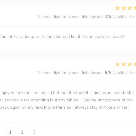
Service
:
5
/5
Ambiance
:
4
/5
Cuisine
:
4
/5
Qualité / Prix
atmosphère adéquate en fonction du climat et une cuisine souvent
Service
:
5
/5
Ambiance
:
5
/5
Cuisine
:
5
/5
Qualité / Prix
joyed my first time meal, I felt that the food this time was even better.
wer servers were attending to many tables. I like the atmosphere of the
back again on my next trip to Paris as I always stay at hotels in the
1
2
3