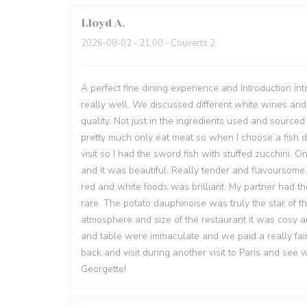
Lloyd
A
2026-08-02
- 21:00 - Couverts 2
A perfect fine dining experience and Introduction in
really well. We discussed different white wines a
quality. Not just in the ingredients used and source
pretty much only eat meat so when I choose a fish dis
visit so I had the sword fish with stuffed zucchini.
and it was beautiful. Really tender and flavoursome.
red and white foods was brilliant. My partner had th
rare. The potato dauphinoise was truly the star of t
atmosphere and size of the restaurant it was cosy an
and table were immaculate and we paid a really fair
back and visit during another visit to Paris and see
Georgette!