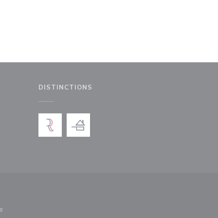
DISTINCTIONS
le fenêtre))
nouvelle fenêtre))
e
nêtre))
re une nouvelle fenêtre))