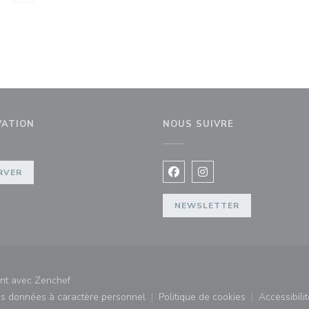
VATION
NOUS SUIVRE
e))
RVER
Facebook ((ouvre une nouvel
Instagram ((ouvre une 
NEWSLETTER
((ouvre une nouvelle fenêtre))
ant avec
Zenchef
des données à caractère personnel
Politique de cookies
Accessibilit
)
((ouvre une nouvelle fenêtre))
((ouvre une nouvelle fe
((ouv