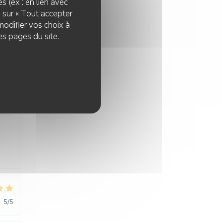
s (ex : en lien avec
z sur « Tout accepter
:
4
/5
modifier vos choix à
es pages du site.
:
5
/5
:
5
/5