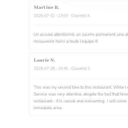
Martine
R
2026-07-31
- 13:00 - Couverts 4
Un accueil attentionné, un sourire permanent, une 
renouvelée merci a toute l’equipe !!!
Laurie
N
2026-07-28
- 19:45 - Couverts 3
This was my second time to this restaurant. While I en
Service was very attentive, despite the fact that fe
restaurant - it is casual and welcoming. .I will come 
immediate area.