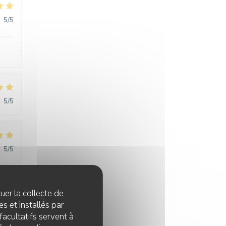
:
5
/5
:
5
/5
:
5
/5
quer la collecte de
:
5
/5
s et installés par
facultatifs servent à