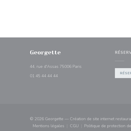
Georgette
RÉSER
((ouvre une nouvelle fenêtr
44, rue d'Assas 75006 Paris
RÉSE
01 45 44 44 44
© 2026 Georgette — Création de site internet restaur
Mentions légales
CGU
Politique de protection 
((ouvre une nouvelle fenêtre))
((ouvre une nouvelle fenêtre)