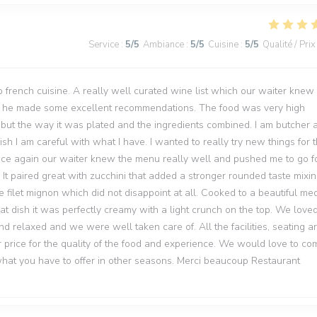
Service
:
5
/5
Ambiance
:
5
/5
Cuisine
:
5
/5
Qualité / Prix
to french cuisine. A really well curated wine list which our waiter knew
nd he made some excellent recommendations. The food was very high
d but the way it was plated and the ingredients combined. I am butcher 
h I am careful with what I have. I wanted to really try new things for t
 Once again our waiter knew the menu really well and pushed me to go fo
 It paired great with zucchini that added a stronger rounded taste mixi
e filet mignon which did not disappoint at all. Cooked to a beautiful me
hat dish it was perfectly creamy with a light crunch on the top. We love
d relaxed and we were well taken care of. All the facilities, seating a
 price for the quality of the food and experience. We would love to co
 what you have to offer in other seasons. Merci beaucoup Restaurant