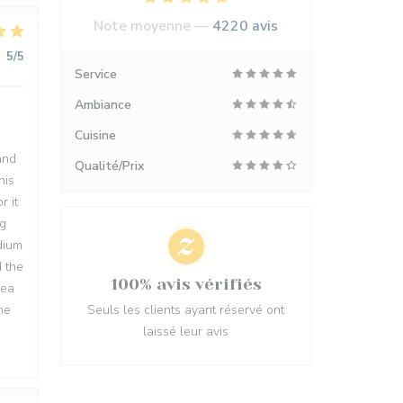
Note moyenne —
4220 avis
:
5
/5
Service
Ambiance
Cuisine
and
Qualité/Prix
his
r it
ng
dium
d the
100% avis vérifiés
rea
me
Seuls les clients ayant réservé ont
laissé leur avis