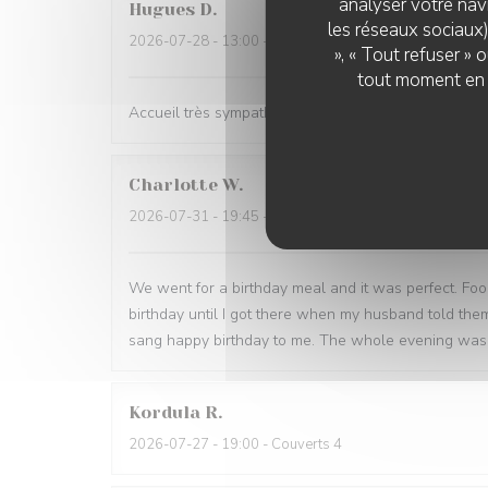
analyser votre navi
Hugues
D
les réseaux sociaux)
2026-07-28
- 13:00 - Couverts 2
», « Tout refuser »
tout moment en c
Accueil très sympathique, lieu agréable y compris en
Charlotte
W
2026-07-31
- 19:45 - Couverts 2
We went for a birthday meal and it was perfect. Foo
birthday until I got there when my husband told th
sang happy birthday to me. The whole evening was 
Kordula
R
2026-07-27
- 19:00 - Couverts 4